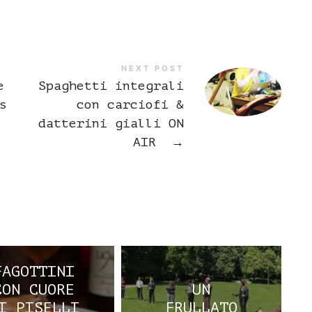
NEXT POST
e
Spaghetti integrali
s
con carciofi &
datterini gialli ON
AIR
→
FAGOTTINI
CON CUORE
UN
I PISELLI
FRULLATO