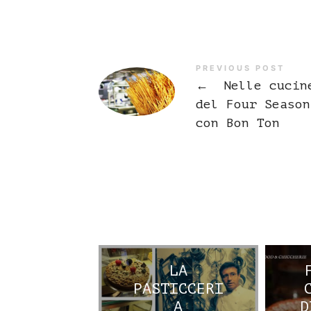
PREVIOUS POST
←
Nelle cucin
del Four Season
con Bon Ton
LA
PASTICCERI
A
D