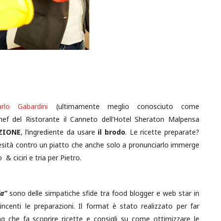
rlo Gabardini
(ultimamente meglio conosciuto come
o chef del Ristorante il Canneto dell’Hotel Sheraton Malpensa
ZIONE
, l’ingrediente da usare
il brodo
. Le ricette preparate?
esità contro un piatto che anche solo a pronunciarlo immerge
& ciciri e tria per Pietro.
da”
sono delle simpatiche sfide tra food blogger e web star in
incenti le preparazioni. Il format è stato realizzato per far
ng che fa scoprire ricette e consigli su come ottimizzare le