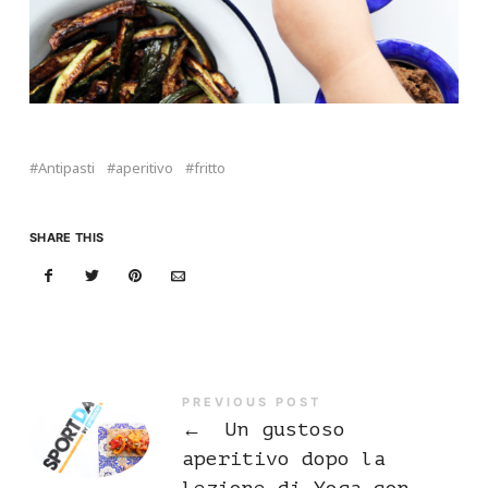
Antipasti
aperitivo
fritto
SHARE THIS
PREVIOUS POST
←
Un gustoso
aperitivo dopo la
lezione di Yoga con