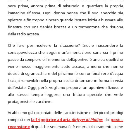
sera prima, ancora prima di misurarlo e guardare la propria
immagine riflessa. Ogni donna pensa che il suo specchio sia
spietato e fin troppo sincero quando l’estate inizia a bussare alle
finestre con una tiepida brezza e un tormentone che risuona
dalla radio accesa.
Che fare per risolvere la situazione? Inutile nascondere la
consapevolezza che seguire un’alimentazione sana sia il primo
passo da compiere e il momento dell’aperitivo è uno tra quelli che
viene messo maggiormente sotto accusa, a meno che non si
decida di sgranocchiare del pinzimonio con un bicchiere d’acqua
liscia, irremovibili nella propria scelta di tornare in forma in vista
dell’estate. Oggi, però, vogliamo proporvi un aperitivo sfizioso e
allo stesso tempo leggero, una frittura speciale che vede
protagoniste le zucchine.
Vi abbiamo già raccontato delle caratteristiche e dei piccoli prodigi
compiuti con
la friggitrice ad aria
Airfryer di Philips
; dal
post –
recensione
di qualche settimana fa è emerso chiaramente come