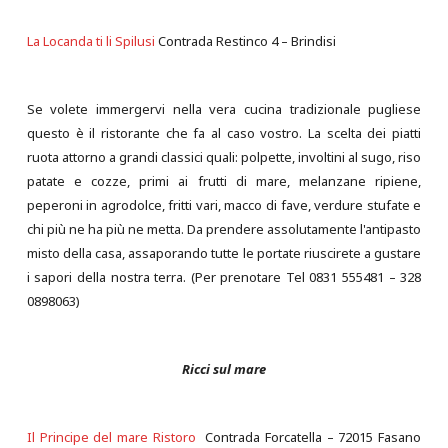
La Locanda ti li Spilusi
Contrada Restinco 4 – Brindisi
Se volete immergervi nella vera cucina tradizionale pugliese
questo è il ristorante che fa al caso vostro. La scelta dei piatti
ruota attorno a grandi classici quali: polpette, involtini al sugo, riso
patate e cozze, primi ai frutti di mare, melanzane ripiene,
peperoni in agrodolce, fritti vari, macco di fave, verdure stufate e
chi più ne ha più ne metta. Da prendere assolutamente l'antipasto
misto della casa, assaporando tutte le portate riuscirete a gustare
i sapori della nostra terra. (Per prenotare Tel 0831 555481 – 328
0898063)
Ricci sul mare
Il Principe del mare Ristoro
Contrada Forcatella – 72015 Fasano