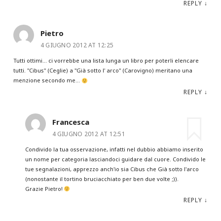
REPLY
↓
Pietro
4 GIUGNO 2012 AT 12:25
Tutti ottimi… ci vorrebbe una lista lunga un libro per poterli elencare
tutti. "Cibus" (Ceglie) a "Già sotto l' arco" (Carovigno) meritano una
menzione secondo me…
REPLY
↓
Francesca
4 GIUGNO 2012 AT 12:51
Condivido la tua osservazione, infatti nel dubbio abbiamo inserito
un nome per categoria lasciandoci guidare dal cuore. Condivido le
tue segnalazioni, apprezzo anch'io sia Cibus che Già sotto l'arco
(nonostante il tortino bruciacchiato per ben due volte ;)).
Grazie Pietro!
REPLY
↓