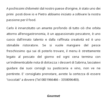
A pochissimi chilometri dal nostro paese d'origine, è stato uno dei
primi posti dove io e Pietro abbiamo iniziato a coltivare la nostra
passione per il food.
Carlo è innanzitutto un amante profondo di tutto ciò che orbita
attorno all'enogastronomia, è un appassionato pescatore, è uno
cuoco dall'innato talento e dalla raffinata creatività ed è uno
stimabile ristoratore. Se si vuole mangiare del pesce
freschissimo qui sai di poterlo trovare, il menu è strettamente
legato al pescato del giorno ed ogni cena termina con
un'indimenticabile nota di dolcezza: i dessert di Sabrina, lasciatevi
guidare dai suoi consigli su pasticceria e vino, non ve ne
pentirete. E' consigliato prenotare, avrete la certezza di essere
"coccolati" a dovere (Tel 0831966466 – 3358096493).
Gourmet