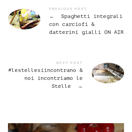
PREVIOUS POST
←
Spaghetti integrali
con carciofi &
datterini gialli ON AIR
NEXT POST
#lestellesiincontrano &
noi incontriamo le
Stelle
→