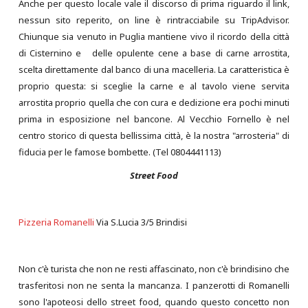
Anche per questo locale vale il discorso di prima riguardo il link,
nessun sito reperito, on line è rintracciabile su TripAdvisor.
Chiunque sia venuto in Puglia mantiene vivo il ricordo della città
di Cisternino e delle opulente cene a base di carne arrostita,
scelta direttamente dal banco di una macelleria. La caratteristica è
proprio questa: si sceglie la carne e al tavolo viene servita
arrostita proprio quella che con cura e dedizione era pochi minuti
prima in esposizione nel bancone. Al Vecchio Fornello è nel
centro storico di questa bellissima città, è la nostra "arrosteria" di
fiducia per le famose bombette. (Tel 0804441113)
Street Food
Pizzeria Romanelli
Via S.Lucia 3/5 Brindisi
Non c'è turista che non ne resti affascinato, non c'è brindisino che
trasferitosi non ne senta la mancanza. I panzerotti di Romanelli
sono l'apoteosi dello street food, quando questo concetto non