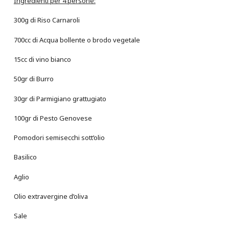
Ingredienti per 4 persone:
300g di Riso Carnaroli
700cc di Acqua bollente o brodo vegetale
15cc di vino bianco
50gr di Burro
30gr di Parmigiano grattugiato
100gr di Pesto Genovese
Pomodori semisecchi sott’olio
Basilico
Aglio
Olio extravergine d’oliva
Sale