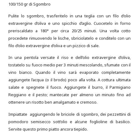
100/150 gr di Sgombro
Pulite lo sgombro, trasferitelo in una teglia con un filo d’olio
extravergine d’oliva e uno spicchio d’aglio. Cuocetelo in forno
preriscaldato a 180° per circa 20/25 minuti. Una volta cotto
procedete rimuovendo le lische, sbriciolatelo e conditelo con un
filo d’olio extravergine d’oliva e un pizzico di sale.
In una pentola versate il riso e dell’olio extravergine d’oliva,
tostatelo su fuoco medio per 3 minuti mescolando, sfumate con il
vino bianco. Quando il vino sarà evaporato completamente
aggiungete l’acqua (o il brodo) poco alla volta. A cottura ultimata
salate e spegnete il fuoco. Aggiungete il burro, il Parmigiano
Reggiano e il pesto; mantecate per almeno un minuto fino ad
ottenere un risotto ben amalgamato e cremoso.
Impiattate aggiungendo le briciole di sgombro, dei pezzettini di
pomodoro semisecco sott’olio e alcune foglioline di basilico.
Servite questo primo piatto ancora tiepido.