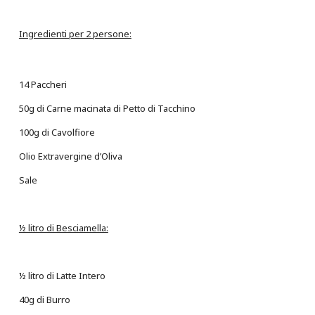
Ingredienti per 2 persone:
14 Paccheri
50g di Carne macinata di Petto di Tacchino
100g di Cavolfiore
Olio Extravergine d’Oliva
Sale
½ litro di Besciamella:
½ litro di Latte Intero
40g di Burro