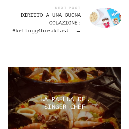
NEXT POST
DIRITTO A UNA BUONA
COLAZIONE:
#kellogg4breakfast
→
LA PAELLA DEL
SINGER CHEF