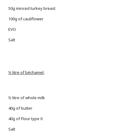
50g minced turkey breast
100g of cauliflower
EVO
Salt
½ litre of béchamel:
½ litre of whole milk
40g of butter
40g of Flour type 0
Salt