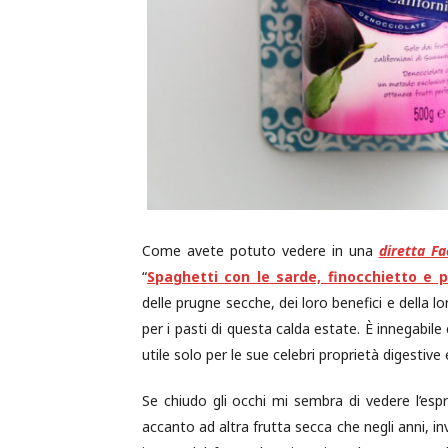
Come avete potuto vedere in una
diretta F
“
Spaghetti con le sarde, finocchietto e 
delle prugne secche, dei loro benefici e della l
per i pasti di questa calda estate. È innegabil
utile solo per le sue celebri proprietà digestiv
Se chiudo gli occhi mi sembra di vedere l’es
accanto ad altra frutta secca che negli anni, inv