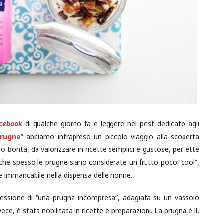
acebook
di qualche giorno fa e leggere nel post dedicato agli
prugne
” abbiamo intrapreso un piccolo viaggio alla scoperta
oro bontà, da valorizzare in ricette semplici e gustose, perfette
e che spesso le prugne siano considerate un frutto poco “cool”,
e e immancabile nella dispensa delle nonne.
pressione di “una prugna incompresa”, adagiata su un vassoio
ece, è stata nobilitata in ricette e preparazioni. La prugna è lì,