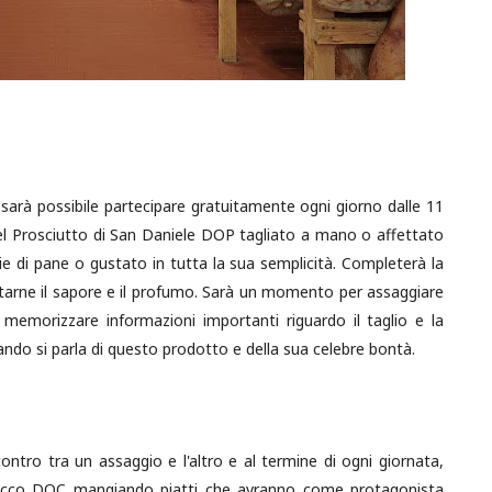
 sarà possibile partecipare gratuitamente ogni giorno dalle 11
del Prosciutto di San Daniele DOP tagliato a mano o affettato
 di pane o gustato in tutta la sua semplicità. Completerà la
tarne il sapore e il profumo. Sarà un momento per assaggiare
 memorizzare informazioni importanti riguardo il taglio e la
ndo si parla di questo prodotto e della sua celebre bontà.
ntro tra un assaggio e l'altro e al termine di ogni giornata,
rosecco DOC mangiando piatti che avranno come protagonista