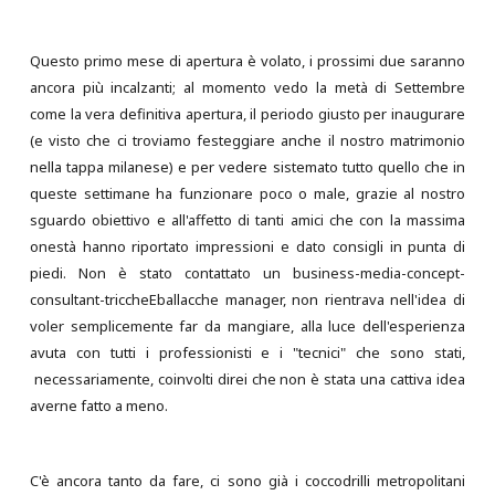
Questo primo mese di apertura è volato, i prossimi due saranno
ancora più incalzanti; al momento vedo la metà di Settembre
come la vera definitiva apertura, il periodo giusto per inaugurare
(e visto che ci troviamo festeggiare anche il nostro matrimonio
nella tappa milanese) e per vedere sistemato tutto quello che in
queste settimane ha funzionare poco o male, grazie al nostro
sguardo obiettivo e all'affetto di tanti amici che con la massima
onestà hanno riportato impressioni e dato consigli in punta di
piedi. Non è stato contattato un business-media-concept-
consultant-triccheEballacche manager, non rientrava nell'idea di
voler semplicemente far da mangiare, alla luce dell'esperienza
avuta con tutti i professionisti e i "tecnici" che sono stati,
necessariamente, coinvolti direi che non è stata una cattiva idea
averne fatto a meno.
C'è ancora tanto da fare, ci sono già i coccodrilli metropolitani