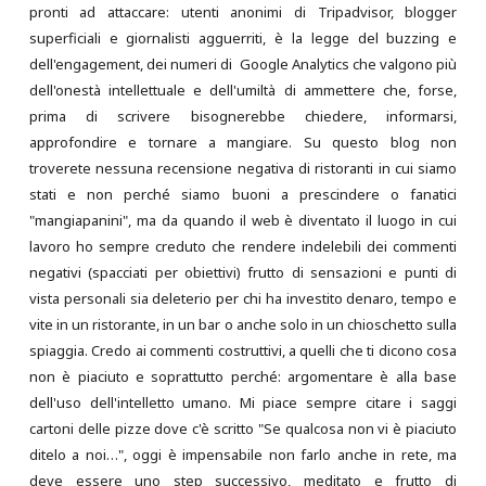
pronti ad attaccare: utenti anonimi di Tripadvisor, blogger
superficiali e giornalisti agguerriti, è la legge del buzzing e
dell'engagement, dei numeri di Google Analytics che valgono più
dell'onestà intellettuale e dell'umiltà di ammettere che, forse,
prima di scrivere bisognerebbe chiedere, informarsi,
approfondire e tornare a mangiare. Su questo blog non
troverete nessuna recensione negativa di ristoranti in cui siamo
stati e non perché siamo buoni a prescindere o fanatici
"mangiapanini", ma da quando il web è diventato il luogo in cui
lavoro ho sempre creduto che rendere indelebili dei commenti
negativi (spacciati per obiettivi) frutto di sensazioni e punti di
vista personali sia deleterio per chi ha investito denaro, tempo e
vite in un ristorante, in un bar o anche solo in un chioschetto sulla
spiaggia. Credo ai commenti costruttivi, a quelli che ti dicono cosa
non è piaciuto e soprattutto perché: argomentare è alla base
dell'uso dell'intelletto umano. Mi piace sempre citare i saggi
cartoni delle pizze dove c'è scritto "Se qualcosa non vi è piaciuto
ditelo a noi…", oggi è impensabile non farlo anche in rete, ma
deve essere uno step successivo, meditato e frutto di