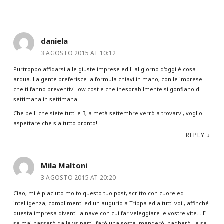
daniela
3 AGOSTO 2015 AT 10:12
Purtroppo affidarsi alle giuste imprese edili al giorno d'oggi è cosa
ardua. La gente preferisce la formula chiavi in mano, con le imprese
che ti fanno preventivi low cost e che inesorabilmente si gonfiano di
settimana in settimana.
Che belli che siete tutti e 3, a metà settembre verrò a trovarvi, voglio
aspettare che sia tutto pronto!
REPLY
↓
Mila Maltoni
3 AGOSTO 2015 AT 20:20
Ciao, mi è piaciuto molto questo tuo post, scritto con cuore ed
intelligenza; complimenti ed un augurio a Trippa ed a tutti voi , affinché
questa impresa diventi la nave con cui far veleggiare le vostre vite… E
se mai passerò dalle vs parti, farò una sosta, mangerò, pagherò , e se