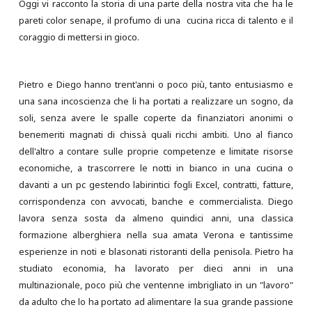
Oggi vi racconto la storia di una parte della nostra vita che ha le
pareti color senape, il profumo di una cucina ricca di talento e il
coraggio di mettersi in gioco.
Pietro e Diego hanno trent'anni o poco più, tanto entusiasmo e
una sana incoscienza che li ha portati a realizzare un sogno, da
soli, senza avere le spalle coperte da finanziatori anonimi o
benemeriti magnati di chissà quali ricchi ambiti. Uno al fianco
dell'altro a contare sulle proprie competenze e limitate risorse
economiche, a trascorrere le notti in bianco in una cucina o
davanti a un pc gestendo labirintici fogli Excel, contratti, fatture,
corrispondenza con avvocati, banche e commercialista. Diego
lavora senza sosta da almeno quindici anni, una classica
formazione alberghiera nella sua amata Verona e tantissime
esperienze in noti e blasonati ristoranti della penisola. Pietro ha
studiato economia, ha lavorato per dieci anni in una
multinazionale, poco più che ventenne imbrigliato in un "lavoro"
da adulto che lo ha portato ad alimentare la sua grande passione