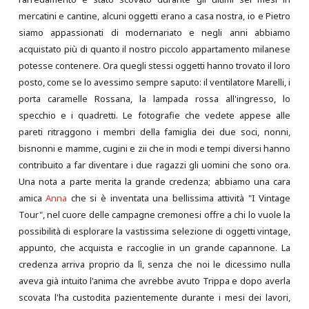
mercatini e cantine, alcuni oggetti erano a casa nostra, io e Pietro
siamo appassionati di modernariato e negli anni abbiamo
acquistato più di quanto il nostro piccolo appartamento milanese
potesse contenere. Ora quegli stessi oggetti hanno trovato il loro
posto, come se lo avessimo sempre saputo: il ventilatore Marelli, i
porta caramelle Rossana, la lampada rossa all'ingresso, lo
specchio e i quadretti. Le fotografie che vedete appese alle
pareti ritraggono i membri della famiglia dei due soci, nonni,
bisnonni e mamme, cugini e zii che in modi e tempi diversi hanno
contribuito a far diventare i due ragazzi gli uomini che sono ora.
Una nota a parte merita la grande credenza; abbiamo una cara
amica
Anna
che si è inventata una bellissima attività "I Vintage
Tour", nel cuore delle campagne cremonesi offre a chi lo vuole la
possibilità di esplorare la vastissima selezione di oggetti vintage,
appunto, che acquista e raccoglie in un grande capannone. La
credenza arriva proprio da lì, senza che noi le dicessimo nulla
aveva già intuito l'anima che avrebbe avuto Trippa e dopo averla
scovata l'ha custodita pazientemente durante i mesi dei lavori,