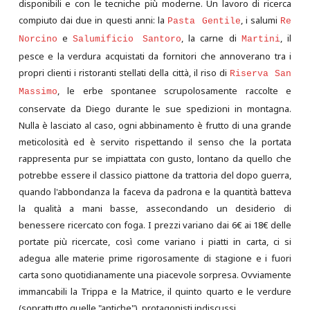
disponibili e con le tecniche più moderne. Un lavoro di ricerca
compiuto dai due in questi anni: la
, i salumi
Pasta Gentile
Re
e
, la carne di
, il
Norcino
Salumificio Santoro
Martini
pesce e la verdura acquistati da fornitori che annoverano tra i
propri clienti i ristoranti stellati della città, il riso di
Riserva San
, le erbe spontanee scrupolosamente raccolte e
Massimo
conservate da Diego durante le sue spedizioni in montagna.
Nulla è lasciato al caso, ogni abbinamento è frutto di una grande
meticolosità ed è servito rispettando il senso che la portata
rappresenta pur se impiattata con gusto, lontano da quello che
potrebbe essere il classico piattone da trattoria del dopo guerra,
quando l'abbondanza la faceva da padrona e la quantità batteva
la qualità a mani basse, assecondando un desiderio di
benessere ricercato con foga. I prezzi variano dai 6€ ai 18€ delle
portate più ricercate, così come variano i piatti in carta, ci si
adegua alle materie prime rigorosamente di stagione e i fuori
carta sono quotidianamente una piacevole sorpresa. Ovviamente
immancabili la Trippa e la Matrice, il quinto quarto e le verdure
(soprattutto quelle "antiche"), protagonisti indiscussi.