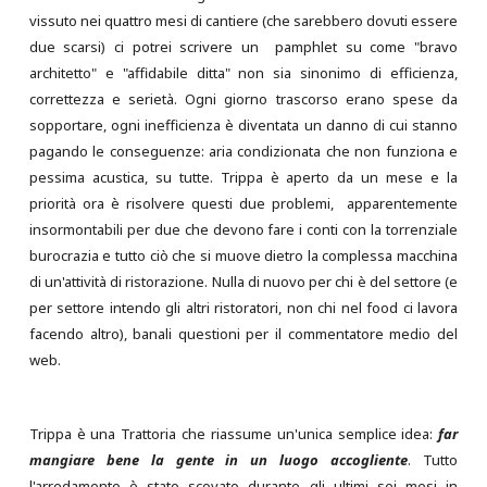
vissuto nei quattro mesi di cantiere (che sarebbero dovuti essere
due scarsi) ci potrei scrivere un pamphlet su come "bravo
architetto" e "affidabile ditta" non sia sinonimo di efficienza,
correttezza e serietà. Ogni giorno trascorso erano spese da
sopportare, ogni inefficienza è diventata un danno di cui stanno
pagando le conseguenze: aria condizionata che non funziona e
pessima acustica, su tutte. Trippa è aperto da un mese e la
priorità ora è risolvere questi due problemi, apparentemente
insormontabili per due che devono fare i conti con la torrenziale
burocrazia e tutto ciò che si muove dietro la complessa macchina
di un'attività di ristorazione. Nulla di nuovo per chi è del settore (e
per settore intendo gli altri ristoratori, non chi nel food ci lavora
facendo altro), banali questioni per il commentatore medio del
web.
Trippa è una Trattoria che riassume un'unica semplice idea:
far
mangiare bene la gente in un luogo accogliente
. Tutto
l'arredamento è stato scovato durante gli ultimi sei mesi in