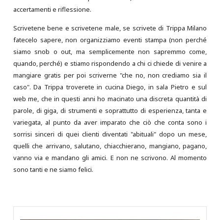
accertamenti e riflessione.
Scrivetene bene e scrivetene male, se scrivete di Trippa Milano
fatecelo sapere, non organizziamo eventi stampa (non perché
siamo snob o out, ma semplicemente non sapremmo come,
quando, perché) e stiamo rispondendo a chi ci chiede di venire a
mangiare gratis per poi scriverne "che no, non crediamo sia il
caso". Da Trippa troverete in cucina Diego, in sala Pietro e sul
web me, che in questi anni ho macinato una discreta quantità di
parole, di giga, di strumenti e soprattutto di esperienza, tanta e
variegata, al punto da aver imparato che ciò che conta sono i
sorrisi sinceri di quei clienti diventati "abituali" dopo un mese,
quelli che arrivano, salutano, chiacchierano, mangiano, pagano,
vanno via e mandano gli amici. E non ne scrivono. Al momento
sono tanti e ne siamo felici.