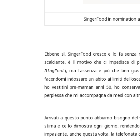
SingerFood in nomination 
Ebbene sì, SingerFood cresce e lo fa senza 
scalciante, è il motivo che ci impedisce di 
), ma l'assenza è più che ben giust
BlogFest
facendomi indossare un abito ai limiti dell'os
ho vestitini pre-maman anni 50, ho conservat
perplessa che mi accompagna da mesi con altre
Arrivati a questo punto abbiamo bisogno del vo
stima e ce lo dimostra ogni giorno, rendendoci
impaziente, anche questa volta, la telefonata d