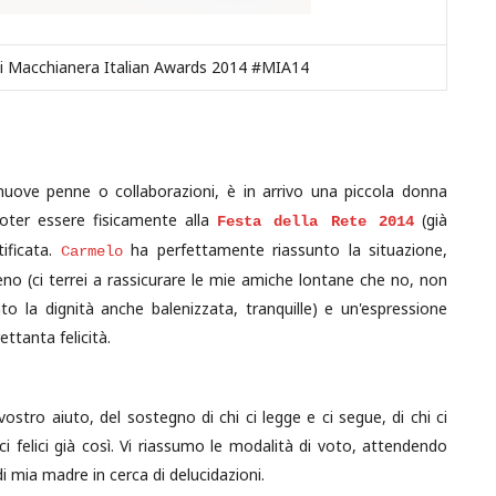
ai Macchianera Italian Awards 2014 #MIA14
nuove penne o collaborazioni, è in arrivo una piccola donna
poter essere fisicamente alla
(già
Festa della Rete 2014
ificata.
ha perfettamente riassunto la situazione,
Carmelo
ceno (ci terrei a rassicurare le mie amiche lontane che no, non
o la dignità anche balenizzata, tranquille) e un'espressione
ttanta felicità.
stro aiuto, del sostegno di chi ci legge e ci segue, di chi ci
 felici già così. Vi riassumo le modalità di voto, attendendo
i mia madre in cerca di delucidazioni.