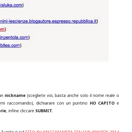
 un
nickname
(scegliete voi, basta anche solo il nome reale o
 mi raccomando), dichiarare con un puntino
HO CAPITO
e
rie
, infine cliccare
SUBMIT
.
il voto o sul
SITO dei MACCHIANERA ITALIAN AWARDS 2014