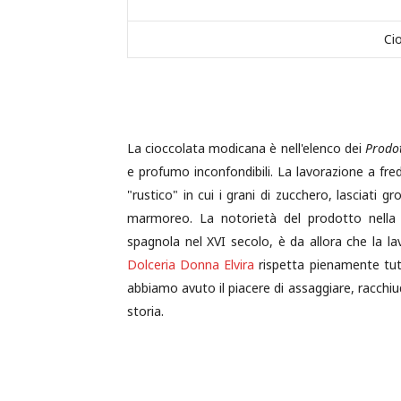
Ci
La cioccolata modicana è nell'elenco dei
Prodot
e profumo inconfondibili. La lavorazione a fre
"rustico" in cui i grani di zucchero, lasciati 
marmoreo. La notorietà del prodotto nella 
spagnola nel XVI secolo, è da allora che la l
Dolceria Donna Elvira
rispetta pienamente tutt
abbiamo avuto il piacere di assaggiare, racchiu
storia.