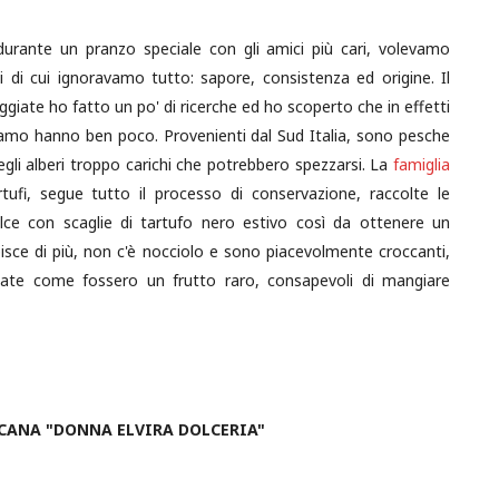
durante un pranzo speciale con gli amici più cari, volevamo
ti di cui ignoravamo tutto: sapore, consistenza ed origine. Il
iate ho fatto un po' di ricerche ed ho scoperto che in effetti
iamo hanno ben poco. Provenienti dal Sud Italia, sono pesche
egli alberi troppo carichi che potrebbero spezzarsi. La
famiglia
ufi, segue tutto il processo di conservazione, raccolte le
dolce con scaglie di tartufo nero estivo così da ottenere un
isce di più, non c'è nocciolo e sono piacevolmente croccanti,
state come fossero un frutto raro, consapevoli di mangiare
CANA "DONNA ELVIRA DOLCERIA"