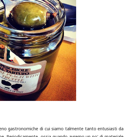
 eno gastronomiche di cui siamo talmente tanto entusiasti da
ione. Periodicamente, ossia quando avremo un po' di materiale