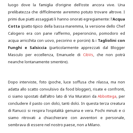
luogo dove la famiglia d'origine dell'oste ancora vive. Una
prelibatezza che difficilmente avremmo potuto trovare altrove. I
primi due piatti assaggiati li hanno onorati egregiamente: l'
Acqua
Cotta
(piatto tipico della bassa maremma, la versione dello Chef
Calogero era con pane raffermo, peperoncino, pomodoro ed
acqua arricchita con uovo, pecorino e porcini) & i
Tagliolini con
Funghi e Salsiccia
(particolarmente apprezzati dal Blogger
Masculo per eccellenza, Emanuele di
CibVs
, che non potrà
neanche lontanamente smentire).
Dopo interviste, foto (poche, luce soffusa che rilassa, ma non
adatta allo scatto convulsivo da food blogger), risate e confronti,
ci siamo spostati dall'altro lato di Via Muratori da
Abbottega
, per
concludere il pasto con dolci, tanti dolci. In questa terza creatura
di Ranucci si respira l'ospitalità genuina e vera. Pochi minuti e ci
siamo ritrovati a chiacchierare con avventori e personale,
sembrava di essere nel nostro paese, non a Milano.