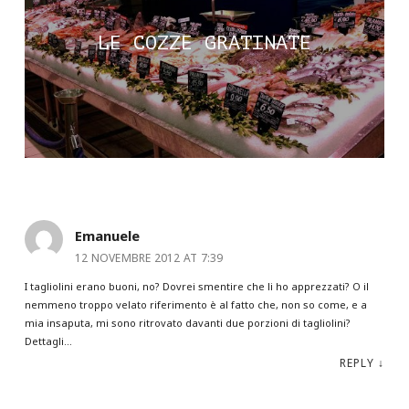
LE COZZE GRATINATE
Emanuele
12 NOVEMBRE 2012 AT 7:39
I tagliolini erano buoni, no? Dovrei smentire che li ho apprezzati? O il
nemmeno troppo velato riferimento è al fatto che, non so come, e a
mia insaputa, mi sono ritrovato davanti due porzioni di tagliolini?
Dettagli…
REPLY
↓