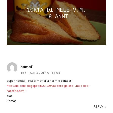
TORTA DI MELE V.M.
18 ANNI
samaf
15 GIUGNO 2012 AT 11:54
super ricetta! Ti va di metterla nel mio contest
http://dolcizie.blogspot.it/2012/04/lalbero-goloso-una-dolce-
raccolta.html
ciao
Samaf
REPLY
↓