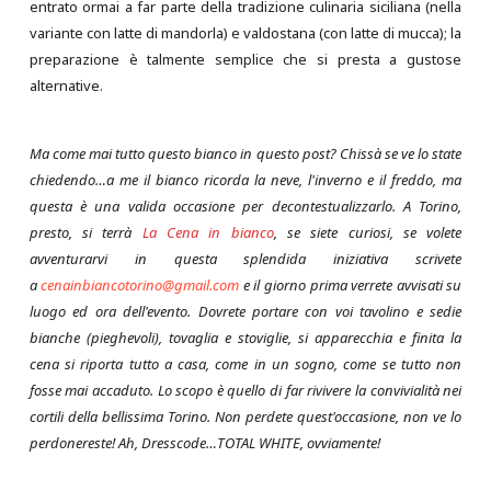
entrato ormai a far parte della tradizione culinaria siciliana (nella
variante con latte di mandorla) e valdostana (con latte di mucca); la
preparazione è talmente semplice che si presta a gustose
alternative.
Ma come mai tutto questo bianco in questo post? Chissà se ve lo state
chiedendo…a me il bianco ricorda la neve, l'inverno e il freddo, ma
questa è una valida occasione per decontestualizzarlo. A Torino,
presto, si terrà
La Cena in bianco
, se siete curiosi, se volete
avventurarvi in questa splendida iniziativa scrivete
a
cenainbiancotorino@gmail.com
e il giorno prima verrete avvisati su
luogo ed ora dell'evento. Dovrete portare con voi tavolino e sedie
bianche (pieghevoli), tovaglia e stoviglie, si apparecchia e finita la
cena si riporta tutto a casa, come in un sogno, come se tutto non
fosse mai accaduto. Lo scopo è quello di far rivivere la convivialità nei
cortili della bellissima Torino. Non perdete quest'occasione, non ve lo
perdonereste! Ah, Dresscode…TOTAL WHITE, ovviamente!